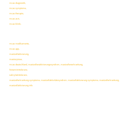
mcas diagnostik,
mcas symptome,
mcas therapie,
mcas arzt,
mcas klinik,
mcas medikamente,
mcas app,
mastzellaktivierung,
mastozytose,
mcas deutschland, mastzellenaktivierungssyndrom, mastzellenerkrankung,
histaminintoleranz,
salicylatintoleranz,
mastzellerkrankung symptome, mastzellaktivitätssyndrom, mastzellaktivierung symptome, mastzellerkran
kung,
mastzellaktivierung info